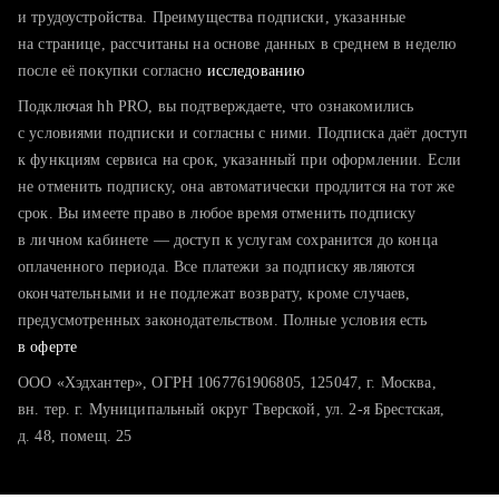
тратите много времени на поиск и вручную поднимаете
и трудоустройства. Преимущества подписки, указанные
резюме
на странице, рассчитаны на основе данных в среднем в неделю
после её покупки согласно
хотите сравнить себя с конкурентами и оценить шансы
исследованию
Подключая hh PRO, вы подтверждаете, что ознакомились
с условиями подписки и согласны с ними. Подписка даёт доступ
к функциям сервиса на срок, указанный при оформлении. Если
не отменить подписку, она автоматически продлится на тот же
срок. Вы имеете право в любое время отменить подписку
в личном кабинете — доступ к услугам сохранится до конца
оплаченного периода. Все платежи за подписку являются
окончательными и не подлежат возврату, кроме случаев,
предусмотренных законодательством. Полные условия есть
в оферте
ООО «Хэдхантер», ОГРН 1067761906805, 125047, г. Москва,
вн. тер. г. Муниципальный округ Тверской, ул. 2-я Брестская,
д. 48, помещ. 25