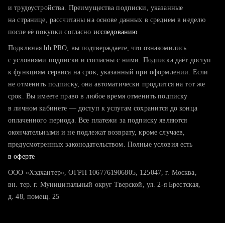
тратите много времени на поиск и вручную поднимаете
и трудоустройства. Преимущества подписки, указанные
резюме
на странице, рассчитаны на основе данных в среднем в неделю
после её покупки согласно
хотите сравнить себя с конкурентами и оценить шансы
исследованию
Подключая hh PRO, вы подтверждаете, что ознакомились
с условиями подписки и согласны с ними. Подписка даёт доступ
к функциям сервиса на срок, указанный при оформлении. Если
не отменить подписку, она автоматически продлится на тот же
срок. Вы имеете право в любое время отменить подписку
в личном кабинете — доступ к услугам сохранится до конца
оплаченного периода. Все платежи за подписку являются
окончательными и не подлежат возврату, кроме случаев,
предусмотренных законодательством. Полные условия есть
в оферте
ООО «Хэдхантер», ОГРН 1067761906805, 125047, г. Москва,
вн. тер. г. Муниципальный округ Тверской, ул. 2-я Брестская,
д. 48, помещ. 25