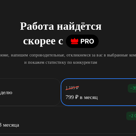
Работа найдётся
скорее
c
юме, напишем сопроводительные, откликнемся за вас в выбранные ко
и покажем статистику по конкурентам
1 195
₽
−3
еделю
799
₽
в месяц
−2 
3 месяца