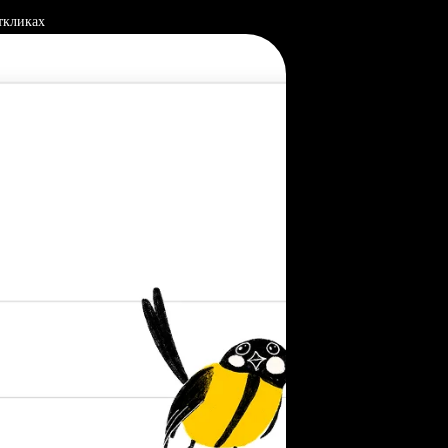
ткликах