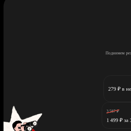
Поднимем рез
279
₽
в н
3 587
₽
1 499
₽
за 