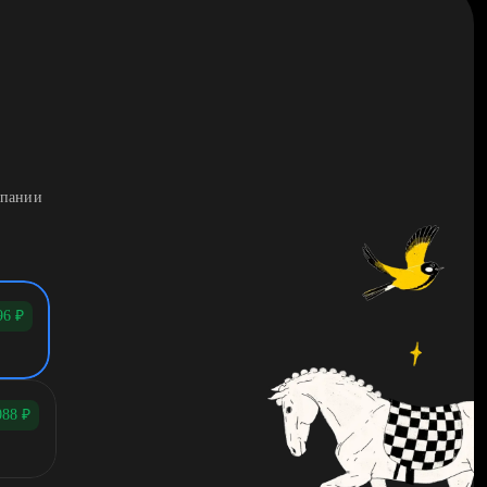
мпании
96
₽
088
₽