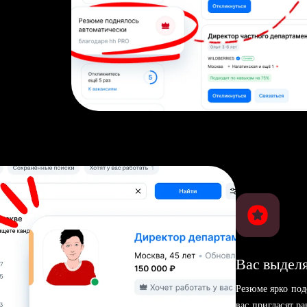
Вас выделя
Резюме ярко под
вас пригласят р