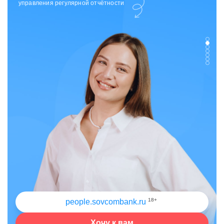
отдела исходящих коммуникаций
18+
people.sovcombank.ru
Хочу к вам