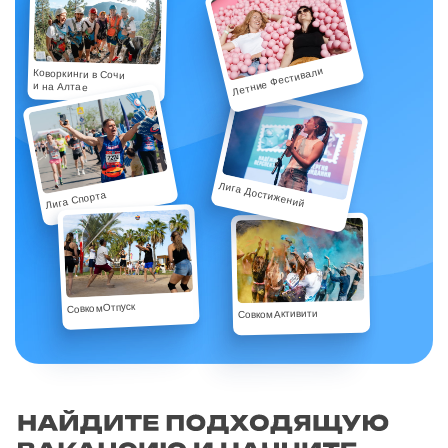
Летние Фестивали
Коворкинги в Сочи
и на Алтае
Лига Достижений
Лига Спорта
СовкомОтпуск
СовкомАктивити