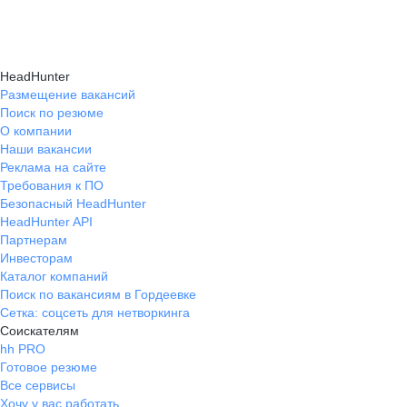
Карьерные эксперты на hh.ru помогут вам
hh.ru, которые повысят вашу уверенность
текущем месте работы и о том, кому он будет
справиться с синдромом самозванца путем
в карьере.
полезен, с какими запросами работает.
индивидуальной работы, анализа достижений
Вы точно найдёте того, кто вам нужен!
HeadHunter
и формирования уверенности в собственных
Размещение вакансий
Поиск по резюме
силах и компетенциях.
О компании
Наши вакансии
Реклама на сайте
Требования к ПО
Безопасный HeadHunter
HeadHunter API
Партнерам
Инвесторам
Каталог компаний
Поиск по вакансиям в Гордеевке
Сетка: соцсеть для нетворкинга
Соискателям
hh PRO
Готовое резюме
Все сервисы
Хочу у вас работать