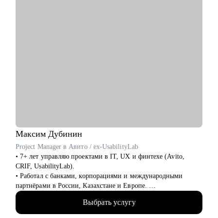
• Подготовиться к прохождению собеседований любого
формата
• Выбрать между несколькими предложениями о работе и др.
Кому могу помочь:
Руководителям и специалистам из сфер производства, с/х,
строительства, торговли, услуг, медицины, онлайн-сервисов
и из госструктур по функциям:
• Топ-менеджмент и управление проектами
• Административный блок (финансы, юриспруденция, HR,
ОТиТБ, СБ, ПТО, АХО, GR, секретариат, сметно-договорная
работа)
• Коммерческий блок и логистика, ВЭД
• Производственно-технический блок, строительство
Максим
Дубинин
Project Manager в Авито / ex-UsabilityLab
• 7+ лет управляю проектами в IT, UX и финтехе (Avito,
CRIF, UsabilityLab).
• Работал с банками, корпорациями и международными
партнёрами в России, Казахстане и Европе.
• Уверенно выстраиваю процессы в мультикультурной среде:
Выбрать услугу
от локальных digital-проектов до CPA-партнёрств.
• Руководил командами до 20 человек, развивал джунов до