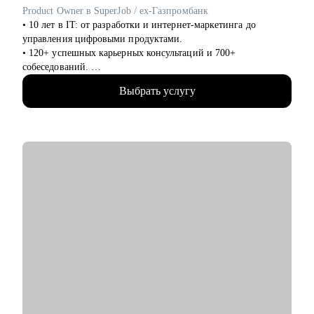
карьерный рост или смена направления.
Product Owner в SuperJob / ex-Газпромбанк
• Тем, кто не понимает, как показать свою ценность на рынке
• 10 лет в IT: от разработки и интернет-маркетинга до
и "продавать" опыт.
управления цифровыми продуктами.
• Работаю как партнёр - уверенно, с опорой на рынок и
• 120+ успешных карьерных консультаций и 700+
реальные кейсы, а не теорию. Помогаю дойти до оффера.
собеседований.
• Помогаю людям как IT ментор и карьерный консультант с
Выбрать услугу
2022 года.
• Являюсь приглашенным экспертом HR клуба "Осознанная
Карьера".
• Участник "Карьерной прожарки"
• Спикер масштабных IT-конференций (Holy JS, Team Lead
Conf, ProIT Fest) и амбассадор Product Camp Москва.
• Ex-преподаватель школы программирования Elbrus
Bootcamp.
• Последние 4 года работал над улучшением инвестиционных
продуктов Газпромбанка и в развитии HR Tech проектов для
российского рынка.
• Имею уникальный опыт управления командами и
цифровыми продуктами,
свободно владею языком разработки, маркетинга и бизнеса.
С чем помогу: