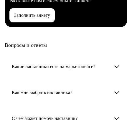
Расскажите нам о своем опыте в анкете
Заполнить анкету
Вопросы и ответы
Какие наставники есть на маркетплейсе?
Карьерные наставники — это HR-
специалисты, карьерные консультанты,
Как мне выбрать наставника?
психологи, резюмерайтеры и менторы.
Умный поиск поможет в три клика выбрать
Менторы работают в ИТ, дизайне, других
наставника для достижения вашей цели.
С чем может помочь наставник?
узкоспециализированных сферах. Они
помогут прокачать навыки, построить