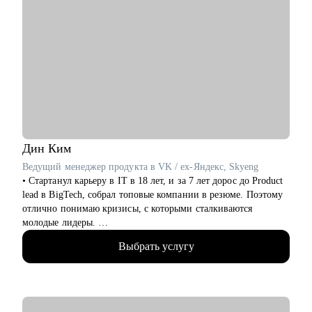
Дин
Ким
Ведущий менеджер продукта в VK / ex-Яндекс, Skyeng
• Стартанул карьеру в IT в 18 лет, и за 7 лет дорос до Product
lead в BigTech, собрал топовые компании в резюме. Поэтому
отлично понимаю кризисы, с которыми сталкиваются
молодые лидеры.
• Я со-основатель стартапа на этапе Seed, оценка 70млн.
Выбрать услугу
Отвечаю за продуктовую линейку и создание лучшей
команды (по моему мнению).
• За год помог более 10 специалистам найти работу, поднять
грейд и зарплату.
• Проводил найм и оценку навыков менеджеров продукта в